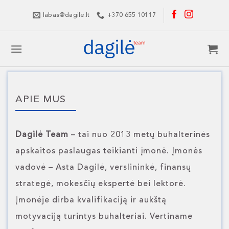
Skip
labas@dagile.lt
+370 655 10117
to
content
APIE MUS
Dagilė Team
– tai nuo 2013 metų buhalterinės
apskaitos paslaugas teikianti įmonė. Įmonės
vadovė – Asta Dagilė, verslininkė, finansų
strategė, mokesčių ekspertė bei lektorė.
Įmonėje dirba kvalifikaciją ir aukštą
motyvaciją turintys buhalteriai. Vertiname