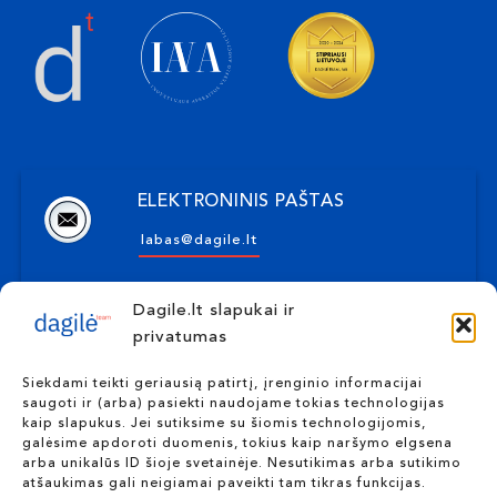
ELEKTRONINIS PAŠTAS
labas@dagile.lt
Dagile.lt slapukai ir
ADRESAS
privatumas
Kulautuvos g. 16-1, Kaunas
Siekdami teikti geriausią patirtį, įrenginio informacijai
saugoti ir (arba) pasiekti naudojame tokias technologijas
kaip slapukus. Jei sutiksime su šiomis technologijomis,
TELEFONO NUMERIS
galėsime apdoroti duomenis, tokius kaip naršymo elgsena
arba unikalūs ID šioje svetainėje. Nesutikimas arba sutikimo
+370 655 10117
atšaukimas gali neigiamai paveikti tam tikras funkcijas.