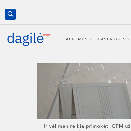
Skip
to
content
APIE MUS
PASLAUGOS
Ir vėl man reikia primokėti GPM už