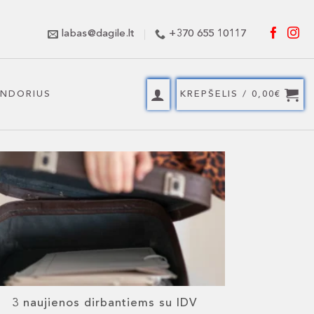
labas@dagile.lt
+370 655 10117
ENDORIUS
KREPŠELIS /
0,00
€
3 naujienos dirbantiems su IDV