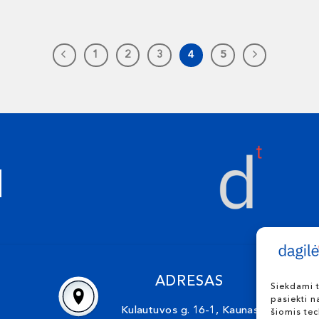
1
2
3
4
5
ADRESAS
Siekdami t
pasiekti n
Kulautuvos g. 16-1, Kaunas
šiomis te