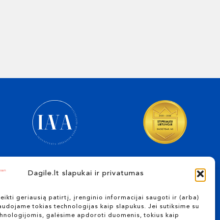
Dagile.lt slapukai ir privatumas
TELEFONO NUMERIS
eikti geriausią patirtį, įrenginio informacijai saugoti ir (arba)
audojame tokias technologijas kaip slapukus. Jei sutiksime su
+370 655 10117
chnologijomis, galėsime apdoroti duomenis, tokius kaip