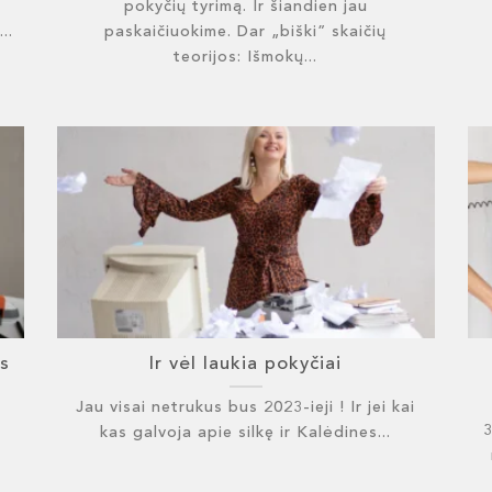
pokyčių tyrimą. Ir šiandien jau
..
paskaičiuokime. Dar „biški” skaičių
teorijos: Išmokų...
s
Ir vėl laukia pokyčiai
Jau visai netrukus bus 2023-ieji ! Ir jei kai
3
kas galvoja apie silkę ir Kalėdines...