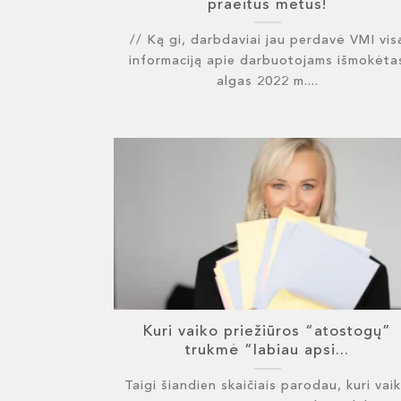
praeitus metus!
// Ką gi, darbdaviai jau perdavė VMI vis
informaciją apie darbuotojams išmokėta
algas 2022 m....
Kuri vaiko priežiūros “atostogų”
trukmė “labiau apsi...
Taigi šiandien skaičiais parodau, kuri vai