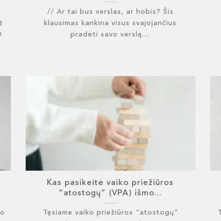
// Ar tai bus verslas, ar hobis? Šis
ą
klausimas kankina visus svajojančius
s
pradėti savo verslą....
Kas pasikeitė vaiko priežiūros
“atostogų” (VPA) išmo...
ko
Tęsiame vaiko priežiūros “atostogų”