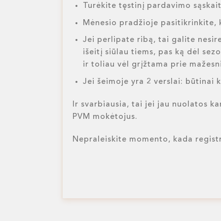
Turėkite tęstinį pardavimo sąskai
Mėnesio pradžioje pasitikrinkite, 
Jei perlipate ribą, tai galite ne
išeitį siūlau tiems, pas ką dėl se
ir toliau vėl grįžtama prie mažes
Jei šeimoje yra 2 verslai: būtinai
Ir svarbiausia, tai jei jau nuolatos ka
PVM mokėtojus.
Nepraleiskite momento, kada regis