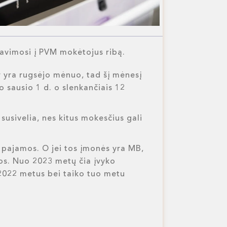
travimosi į PVM mokėtojus ribą.
r yra rugsėjo mėnuo, tad šį mėnesį
 sausio 1 d. o slenkančiais 12
susivelia, nes kitus mokesčius gali
ų pajamos. O jei tos įmonės yra MB,
mos. Nuo 2023 metų čia įvyko
2022 metus bei taiko tuo metu