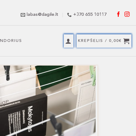
labas@dagile.lt
+370 655 10117
ENDORIUS
KREPŠELIS /
0,00
€