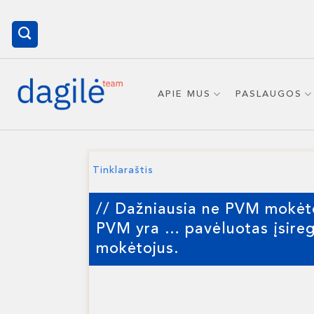
Skip
to
content
APIE MUS
PASLAUGOS
Tinklaraštis
// Dažniausia ne PVM mokėto
PVM yra … pavėluotas įsireg
mokėtojus.