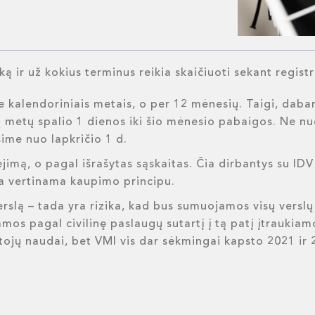
 ką ir už kokius terminus reikia skaičiuoti sekant regis
kalendoriniais metais, o per 12 mėnesių. Taigi, daba
metų spalio 1 dienos iki šio mėnesio pabaigos. Ne nuo
ime nuo lapkričio 1 d.
imą, o pagal išrašytas sąskaitas. Čia dirbantys su IDV 
ba vertinama kaupimo principu.
erslą – tada yra rizika, kad bus sumuojamos visų versl
mos pagal civilinę paslaugų sutartį į tą patį įtraukia
ojų naudai, bet VMI vis dar sėkmingai kapsto 2021 ir 