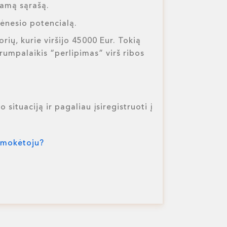
iamą sąrašą.
mėnesio potencialą.
ių, kurie viršijo 45000 Eur. Tokią
rumpalaikis “perlipimas” virš ribos
o situaciją ir pagaliau įsiregistruoti į
M mokėtoju?