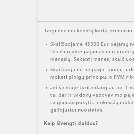
Taigi nežinia kelintą kartą priminsiu
Skaičiuojame 45000 Eur pajamų ne 
skaičiuojame pajamas nuo praeitų 
mėnesių. Sekantį mėnesį skaičiuos
Skaičiuojame ne pagal pinigų judėj
mokėti pinigų principu, o PVM ri
Jei šeimoje turite daugiau nei 1 v
tai dar ir vadovų vadovavimo paja
teigiamas pokytis mokesčių mokėt
galiojusias nuostatas.
Kaip išvengti klaidos?