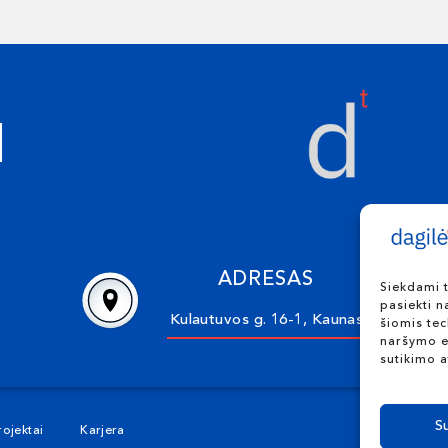
ADRESAS
Siekdami t
pasiekti n
Kulautuvos g. 16-1, Kaunas
šiomis te
naršymo el
sutikimo a
S
rojektai
Karjera