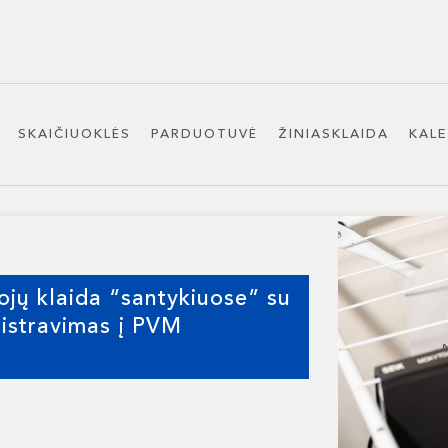
SKAIČIUOKLĖS
PARDUOTUVĖ
ŽINIASKLAIDA
KAL
jų klaida “santykiuose” su
istravimas į PVM