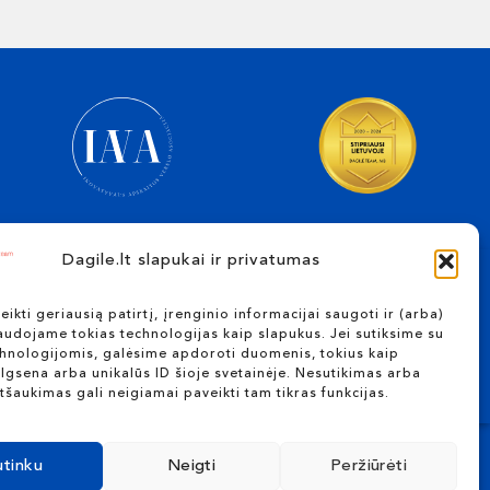
Dagile.lt slapukai ir privatumas
TELEFONO NUMERIS
eikti geriausią patirtį, įrenginio informacijai saugoti ir (arba)
audojame tokias technologijas kaip slapukus. Jei sutiksime su
+370 655 10117
chnologijomis, galėsime apdoroti duomenis, tokius kaip
gsena arba unikalūs ID šioje svetainėje. Nesutikimas arba
tšaukimas gali neigiamai paveikti tam tikras funkcijas.
utinku
Neigti
Peržiūrėti