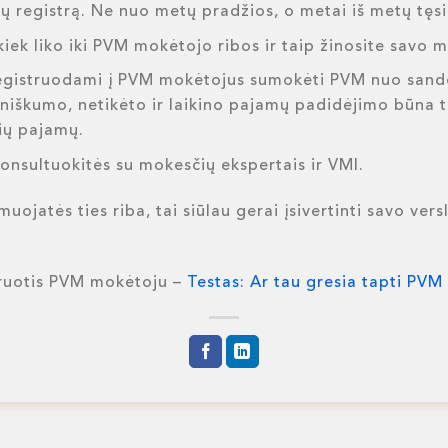
tų registrą. Ne nuo metų pradžios, o metai iš metų tęs
kiek liko iki PVM mokėtojo ribos ir taip žinosite savo 
siregistruodami į PVM mokėtojus sumokėti PVM nuo sandor
zoniškumo, netikėto ir laikino pajamų padidėjimo būna t
nių pajamų.
 konsultuokitės su mokesčių ekspertais ir VMI.
muojatės ties riba, tai siūlau gerai įsivertinti savo versl
truotis PVM mokėtoju –
Testas: Ar tau gresia tapti PV