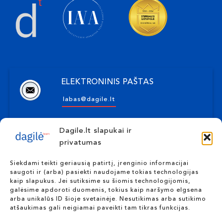
ELEKTRONINIS PAŠTAS
labas@dagile.lt
Dagile.lt slapukai ir
ADRESAS
privatumas
Kulautuvos g. 16-1, Kaunas
Siekdami teikti geriausią patirtį, įrenginio informacijai
saugoti ir (arba) pasiekti naudojame tokias technologijas
kaip slapukus. Jei sutiksime su šiomis technologijomis,
TELEFONO NUMERIS
galėsime apdoroti duomenis, tokius kaip naršymo elgsena
arba unikalūs ID šioje svetainėje. Nesutikimas arba sutikimo
+370 655 10117
atšaukimas gali neigiamai paveikti tam tikras funkcijas.