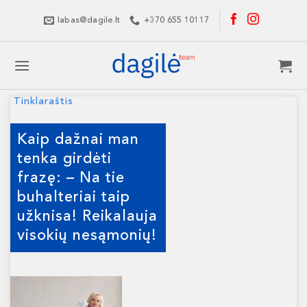
Skip
labas@dagile.lt
+370 655 10117
to
content
Tinklaraštis
Kaip dažnai man
tenka girdėti
frazę: – Na tie
buhalteriai taip
užknisa! Reikalauja
visokių nesąmonių!