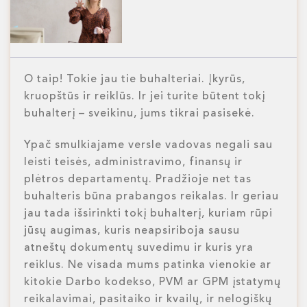
O taip! Tokie jau tie buhalteriai. Įkyrūs,
kruopštūs ir reiklūs. Ir jei turite būtent tokį
buhalterį – sveikinu, jums tikrai pasisekė.
Ypač smulkiajame versle vadovas negali sau
leisti teisės, administravimo, finansų ir
plėtros departamentų. Pradžioje net tas
buhalteris būna prabangos reikalas. Ir geriau
jau tada išsirinkti tokį buhalterį, kuriam rūpi
jūsų augimas, kuris neapsiriboja sausu
atneštų dokumentų suvedimu ir kuris yra
reiklus. Ne visada mums patinka vienokie ar
kitokie Darbo kodekso, PVM ar GPM įstatymų
reikalavimai, pasitaiko ir kvailų, ir nelogiškų