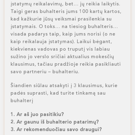
įstatymų reikalavimų, bet… jų reikia laikytis.
Taigi geras buhalteris jums 100 kartų kartos,
kad kažkurie jūsų veiksmai prasilenkia su
įstatymais. O toks… na tiesiog buhalteris…
visada padarys taip, kaip jums norisi (o ne
kaip reikalauja įstatymas). Laikui bėgant,
kiekvienas vadovas po truputį vis labiau
sužino jo verslo sričiai aktualius mokesčių
klausimus, tačiau pradžioje reikia pasikliauti
savo partneriu – buhalteriu.
Šiandien siūlau atsakyti į 3 klausimus, kurie
padės suprasti, kad turite tinkamą sau
buhalterį
1. Ar aš juo pasitikiu?
2. Ar gaunu iš buhalterio patarimų?
3. Ar rekomenduočiau savo draugui?