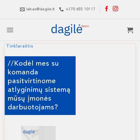
Skip
labas@dagile.lt
+370 655 10117
to
content
Tinklaraštis
//Kodėl mes su
komanda
pasitvirtinome
atlyginimų sistemą
mūsų įmonės
darbuotojams?