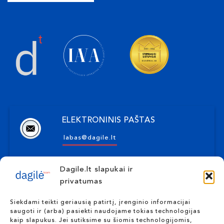
ELEKTRONINIS PAŠTAS
labas@dagile.lt
Dagile.lt slapukai ir
ADRESAS
privatumas
Kulautuvos g. 16-1, Kaunas
Siekdami teikti geriausią patirtį, įrenginio informacijai
saugoti ir (arba) pasiekti naudojame tokias technologijas
kaip slapukus. Jei sutiksime su šiomis technologijomis,