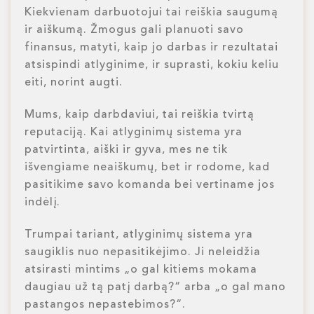
Kiekvienam darbuotojui tai reiškia saugumą
ir aiškumą. Žmogus gali planuoti savo
finansus, matyti, kaip jo darbas ir rezultatai
atsispindi atlyginime, ir suprasti, kokiu keliu
eiti, norint augti.
Mums, kaip darbdaviui, tai reiškia tvirtą
reputaciją. Kai atlyginimų sistema yra
patvirtinta, aiški ir gyva, mes ne tik
išvengiame neaiškumų, bet ir rodome, kad
pasitikime savo komanda bei vertiname jos
indėlį.
Trumpai tariant, atlyginimų sistema yra
saugiklis nuo nepasitikėjimo. Ji neleidžia
atsirasti mintims „o gal kitiems mokama
daugiau už tą patį darbą?“ arba „o gal mano
pastangos nepastebimos?“.