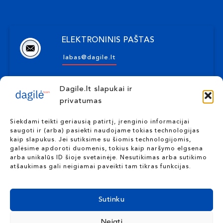
ELEKTRONINIS PAŠTAS
labas@dagile.lt
Dagile.lt slapukai ir
ADRESAS
privatumas
Kulautuvos g. 16-1, Kaunas
Siekdami teikti geriausią patirtį, įrenginio informacijai
saugoti ir (arba) pasiekti naudojame tokias technologijas
kaip slapukus. Jei sutiksime su šiomis technologijomis,
TELEFONO NUMERIS
galėsime apdoroti duomenis, tokius kaip naršymo elgsena
arba unikalūs ID šioje svetainėje. Nesutikimas arba sutikimo
+370 655 10117
atšaukimas gali neigiamai paveikti tam tikras funkcijas.
Sutinku
DUK
Paslaugų pirkimo taisyklės
Privatumo politika
Neigti