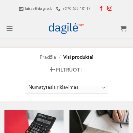
Skip
labas@dagile.lt
+370 655 10117
to
content
Pradžia
/
Visi produktai
FILTRUOTI