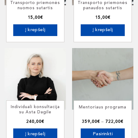
Transporto priemonės
Transporto priemonės
nuomos sutartis
panaudos sutartis
15,00
€
15,00
€
Į krepšelį
Į krepšelį
Individuali konsultacija
Mentoriaus programa
su Asta Dagile
Price
240,00
€
359,00
€
–
722,00
€
range:
359,0
throug
Į krepšelį
Pasirinkti
722,0